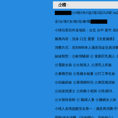
小晴
：
███████小//晴//外//送//茶//莊//LINE:tw
全/台/美//女/校/花/兼/職███████
小情兒茶坊外送地區：台北 台中 新竹 高雄
服務內容：洗澡 口交 愛愛 【全套服務】
消費方式：見到MM本人滿意現金交易消費
妹妹類型：㊣偷情騷婦 ㊣ 童顏巨乳麗人 
㊣電眼女孩 ㊣火辣美人 ㊣漂亮上班族
㊣兼職空姐 ㊣長腿女秘書 ㊣打工學生妹
㊣幼齒奶妹 ㊣展場模特兒 ㊣東區搖頭妹
㊣頑皮俏護士 ㊣幼教小老師 ㊣性感OL
㊣火辣俏老師 ㊣ 騷婦人妻 ㊣嫵媚女人味
小情人友情提醒安全第一：滿意再消費‧不強
受騙‧現金消費 《玩的開心，花的舒心》