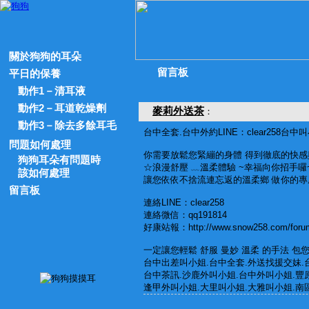
關於狗狗的耳朵
留言板
平日的保養
動作1－清耳液
動作2－耳道乾燥劑
麥莉外送茶
：
動作3－除去多餘耳毛
台中全套.台中外約LINE：clear258台
問題如何處理
你需要放鬆您緊繃的身體 得到徹底的快感
狗狗耳朵有問題時
☆浪漫舒壓 ﹏溫柔體驗 ~幸福向你招手囉~
該如何處理
讓您依依不捨流連忘返的溫柔鄉 做你的專
留言板
連絡LINE：clear258
連絡微信：qq191814
好康站報：http://www.snow258.com/forum
一定讓您輕鬆 舒服 曼妙 溫柔 的手法 包您滿
台中出差叫小姐.台中全套.外送找援交妹.
台中茶訊.沙鹿外叫小姐.台中外叫小姐.豐
逢甲外叫小姐.大里叫小姐.大雅叫小姐.南