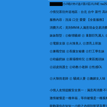
██████小//晴//外//送//茶//莊//LINE:t
小情兒茶坊外送地區：台北 台中 新竹 高雄
服務內容：洗澡 口交 愛愛 【全套服務】
消費方式：見到MM本人滿意現金交易消費
妹妹類型：㊣偷情騷婦 ㊣ 童顏巨乳麗人 
㊣電眼女孩 ㊣火辣美人 ㊣漂亮上班族
㊣兼職空姐 ㊣長腿女秘書 ㊣打工學生妹
㊣幼齒奶妹 ㊣展場模特兒 ㊣東區搖頭妹
㊣頑皮俏護士 ㊣幼教小老師 ㊣性感OL
㊣火辣俏老師 ㊣ 騷婦人妻 ㊣嫵媚女人味
小情人友情提醒安全第一：滿意再消費‧不強
激情被懂是一種幸福，等待被懂是一種孤
能夠讓你在短短一小時之內得到慾望及壓