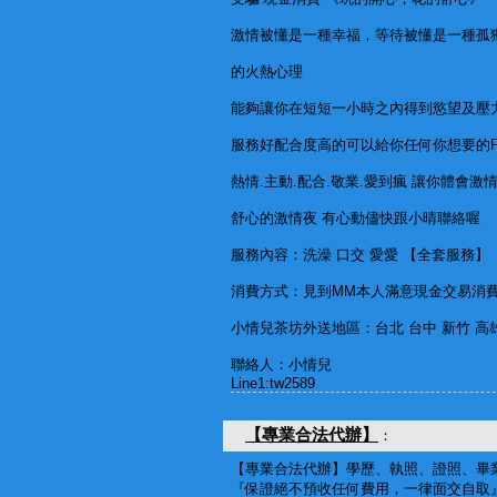
激情被懂是一種幸福，等待被懂是一種孤
的火熱心理
能夠讓你在短短一小時之內得到慾望及壓
服務好配合度高的可以給你任何你想要的FU
熱情.主動.配合.敬業.愛到瘋 讓你體會激情
舒心的激情夜 有心動儘快跟小晴聯絡喔
服務內容：洗澡 口交 愛愛 【全套服務】
消費方式：見到MM本人滿意現金交易消費
小情兒茶坊外送地區：台北 台中 新竹 高雄
聯絡人：小情兒
Line1:tw2589
【專業合法代辦】
：
【專業合法代辦】學歷、執照、證照、畢
『保證絕不預收任何費用，一律面交自取