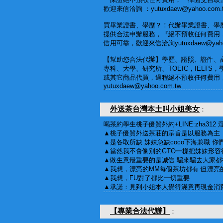
歡迎來信洽詢 ：yutuxdaew@yahoo.com.
買畢業證書、學歷？！代辦畢業證書、學
提供合法申辦服務，『絕不預收任何費用
信用可靠，歡迎來信洽詢yutuxdaew@yahoo
【幫助您合法代辦】學歷、證照、證件、
專科、大學、研究所、TOEIC，IELTS
或其它商品代買，過程絕不預收任何費用
yutuxdaew@yahoo.com.tw
外送茶台灣本土叫小姐美女
：
喝茶約學生桃子優質外約+LINE:zha31
▲桃子優質外送茶莊的宗旨是以服務為主
▲是各取所缺 妹妹急缺coco下海兼職 
▲當然我不會像別的GTO一樣把妹妹形容
▲做生意最重要的是誠信 騙來騙去大家都很
▲我想，漂亮的MM每個茶坊都有 但漂亮
▲我想，FU對了都比一切重要
▲承諾：見到小姐本人覺得滿意再現金消
【專業合法代辦】
：