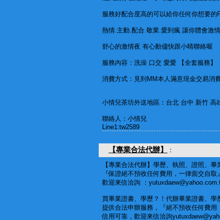
服務好配合度高的可以給你任何你想要的FU
熱情.主動.配合.敬業.愛到瘋 讓你體會激情
舒心的激情夜 有心動儘快跟小晴聯絡喔
服務內容：洗澡 口交 愛愛 【全套服務】
消費方式：見到MM本人滿意現金交易消費
小情兒茶坊外送地區：台北 台中 新竹 高雄
聯絡人：小情兒
Line1:tw2589
【專業合法代辦】
：
【專業合法代辦】學歷、執照、證照、畢
『保證絕不預收任何費用，一律面交自取
歡迎來信洽詢 ：yutuxdaew@yahoo.com.
買畢業證書、學歷？！代辦畢業證書、學
提供合法申辦服務，『絕不預收任何費用
信用可靠，歡迎來信洽詢yutuxdaew@yahoo