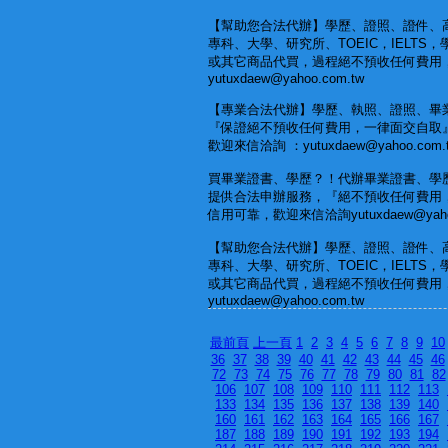
【幫助您合法代辦】學歷、證照、證件、
專科、大學、研究所、TOEIC，IELTS
或其它商品代買，過程絕不預收任何費用
yutuxdaew@yahoo.com.tw
【專業合法代辦】學歷、執照、證照、畢
『保證絕不預收任何費用，一律面交自取
歡迎來信洽詢 ：yutuxdaew@yahoo.com.
買畢業證書、學歷？！代辦畢業證書、學
提供合法申辦服務，『絕不預收任何費用
信用可靠，歡迎來信洽詢yutuxdaew@yahoo
【幫助您合法代辦】學歷、證照、證件、
專科、大學、研究所、TOEIC，IELTS
或其它商品代買，過程絕不預收任何費用
yutuxdaew@yahoo.com.tw
最前頁
上一頁
1
2
3
4
5
6
7
8
9
10
36
37
38
39
40
41
42
43
44
45
46
72
73
74
75
76
77
78
79
80
81
82
106
107
108
109
110
111
112
113
133
134
135
136
137
138
139
140
160
161
162
163
164
165
166
167
187
188
189
190
191
192
193
194